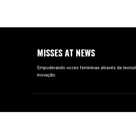
travaram batalhas homéricas para…
MISSES
AT
NEWS
Empoderando vozes femininas através da tecnol
inovação.