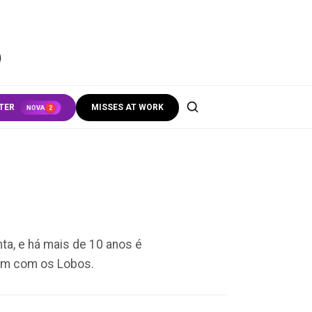
S
TER
MISSES AT WORK
NOVA
2
ta, e há mais de 10 anos é
rem com os Lobos.