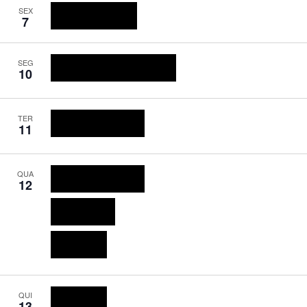
O dia todo
SEX
7
Rio Innovation Week 2026
18:00
-
22:00
SEG
10
20 Anos da Lei Maria da Penha – SP
09:00 em diante
TER
11
Festival Élan 2026 na ESPM
Até 17:30
QUA
12
Festival Élan 2026 na ESPM
08:00
-
18:00
Fest’Up Vitória 2026
09:30 em diante
B2B Summit 2026
Até 19:30
QUI
13