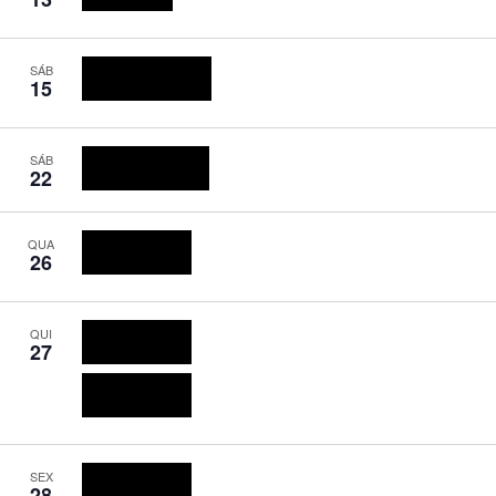
B2B Summit 2026
08:30
-
18:00
SÁB
15
Fest’Up Araçatuba 2026
08:30
-
15:30
SÁB
22
Fest’Up Campinas 2026
11:00 em diante
QUA
26
Startup Summit 2026
O dia todo
QUI
27
Startup Summit 2026
11:00 em diante
Startup Summit 2026
Até 19:00
SEX
28