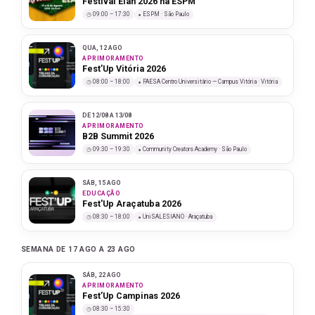
Festival Élan 2026 na ESPM
09:00 – 17:30
ESPM · São Paulo
QUA, 12 AGO
APRIMORAMENTO
Fest’Up Vitória 2026
08:00 – 18:00
FAESA Centro Universitário — Campus Vitória · Vitória
DE 12/08 A 13/08
APRIMORAMENTO
B2B Summit 2026
09:30 – 19:30
Community Creators Academy · São Paulo
SÁB, 15 AGO
EDUCAÇÃO
Fest'Up Araçatuba 2026
08:30 – 18:00
UniSALESIANO · Araçatuba
SEMANA DE 17 AGO A 23 AGO
SÁB, 22 AGO
APRIMORAMENTO
Fest’Up Campinas 2026
08:30 – 15:30