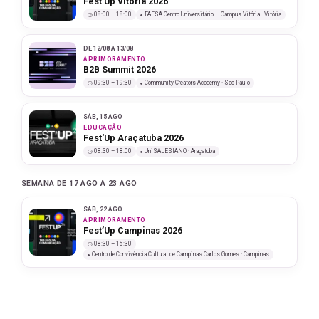
Fest’Up Vitória 2026
08:00 – 18:00
FAESA Centro Universitário — Campus Vitória · Vitória
DE 12/08 A 13/08
APRIMORAMENTO
B2B Summit 2026
09:30 – 19:30
Community Creators Academy · São Paulo
SÁB, 15 AGO
EDUCAÇÃO
Fest'Up Araçatuba 2026
08:30 – 18:00
UniSALESIANO · Araçatuba
SEMANA DE 17 AGO A 23 AGO
SÁB, 22 AGO
APRIMORAMENTO
Fest’Up Campinas 2026
08:30 – 15:30
Centro de Convivência Cultural de Campinas Carlos Gomes · Campinas