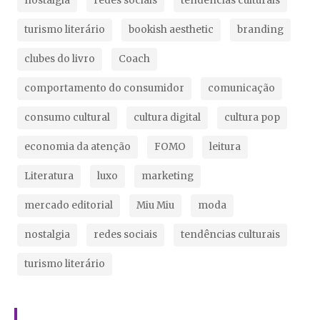
nostalgia
redes sociais
tendências culturais
turismo literário
bookish aesthetic
branding
clubes do livro
Coach
comportamento do consumidor
comunicação
consumo cultural
cultura digital
cultura pop
economia da atenção
FOMO
leitura
Literatura
luxo
marketing
mercado editorial
Miu Miu
moda
nostalgia
redes sociais
tendências culturais
turismo literário