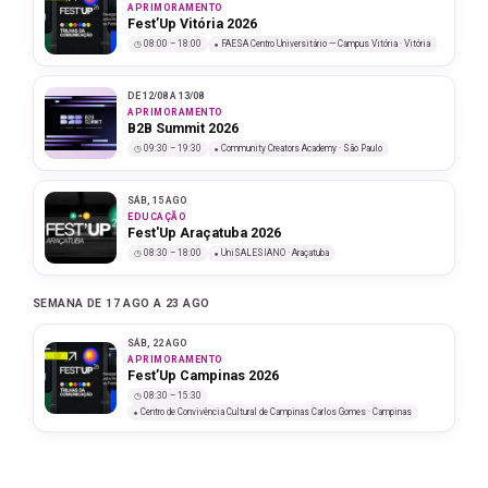
APRIMORAMENTO
Fest’Up Vitória 2026
08:00 – 18:00
FAESA Centro Universitário — Campus Vitória · Vitória
DE 12/08 A 13/08
APRIMORAMENTO
B2B Summit 2026
09:30 – 19:30
Community Creators Academy · São Paulo
SÁB, 15 AGO
EDUCAÇÃO
Fest'Up Araçatuba 2026
08:30 – 18:00
UniSALESIANO · Araçatuba
SEMANA DE 17 AGO A 23 AGO
SÁB, 22 AGO
APRIMORAMENTO
Fest’Up Campinas 2026
08:30 – 15:30
Centro de Convivência Cultural de Campinas Carlos Gomes · Campinas