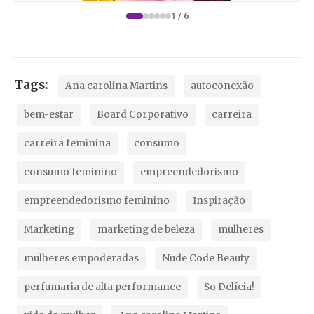
1 / 6
Tags:
Ana carolina Martins
autoconexão
bem-estar
Board Corporativo
carreira
carreira feminina
consumo
consumo feminino
empreendedorismo
empreendedorismo feminino
Inspiração
Marketing
marketing de beleza
mulheres
mulheres empoderadas
Nude Code Beauty
perfumaria de alta performance
So Delícia!