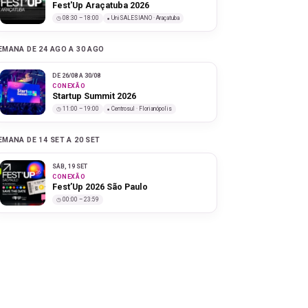
Fest'Up Araçatuba 2026
08:30 – 18:00
UniSALESIANO · Araçatuba
EMANA DE 24 AGO A 30 AGO
DE 26/08 A 30/08
CONEXÃO
Startup Summit 2026
11:00 – 19:00
Centrosul · Florianópolis
EMANA DE 14 SET A 20 SET
SÁB, 19 SET
CONEXÃO
Fest’Up 2026 São Paulo
00:00 – 23:59