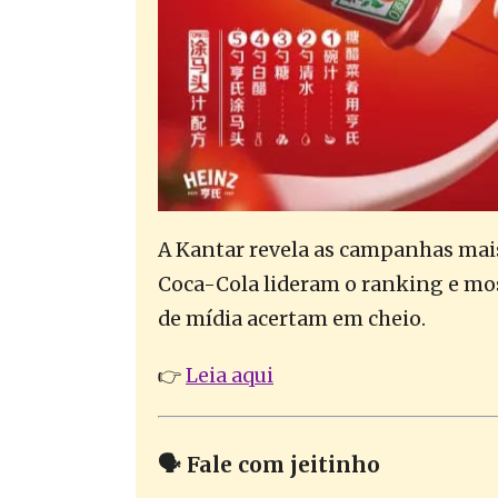
A Kantar revela as campanhas mais 
Coca-Cola lideram o ranking e mos
de mídia acertam em cheio.
👉
Leia aqui
🗣️ Fale com jeitinho