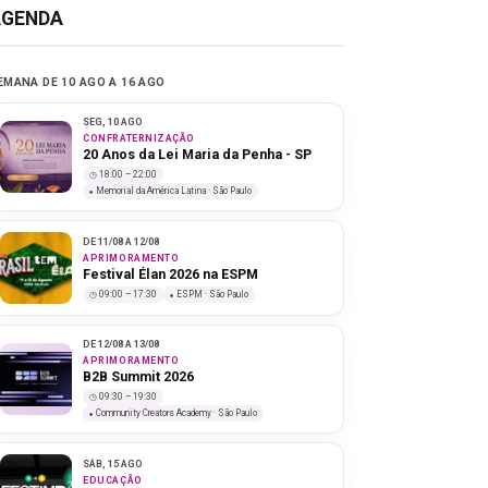
AGENDA
EMANA DE 10 AGO A 16 AGO
SEG, 10 AGO
CONFRATERNIZAÇÃO
20 Anos da Lei Maria da Penha - SP
18:00 – 22:00
Memorial da América Latina · São Paulo
DE 11/08 A 12/08
APRIMORAMENTO
Festival Élan 2026 na ESPM
09:00 – 17:30
ESPM · São Paulo
DE 12/08 A 13/08
APRIMORAMENTO
B2B Summit 2026
09:30 – 19:30
Community Creators Academy · São Paulo
SÁB, 15 AGO
EDUCAÇÃO