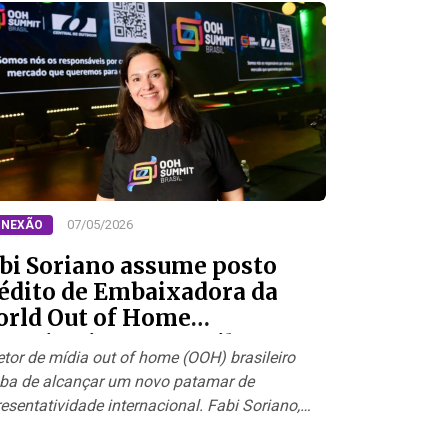
07/05/2026
NEXÃO
bi Soriano assume posto
édito de Embaixadora da
rld Out of Home
ganization no Brasil
etor de mídia out of home (OOH) brasileiro
ba de alcançar um novo patamar de
resentatividade internacional. Fabi Soriano,
etora executiva…