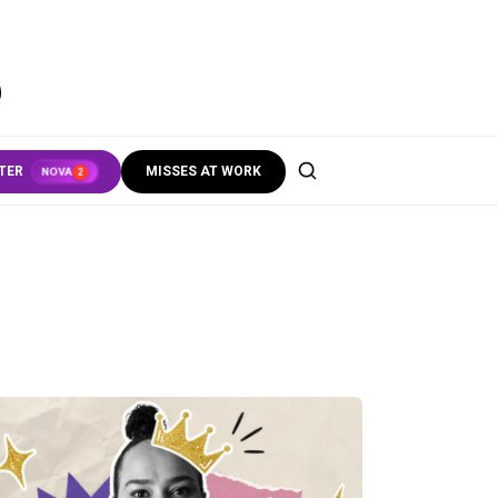
S
TER
MISSES AT WORK
NOVA
2