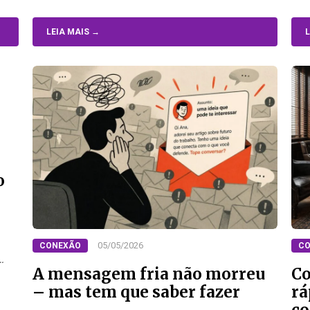
LEIA MAIS →
L
o
05/05/2026
CONEXÃO
CO
…
A mensagem fria não morreu
Co
– mas tem que saber fazer
rá
co