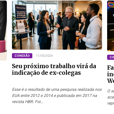
11/05/2026
CONEXÃO
CO
Seu próximo trabalho virá da
Fa
indicação de ex-colegas
in
Wo
Or
Esse é o resultado de uma pesquisa realizada nos
O s
EUA entre 2012 e 2014 e publicada em 2017 na
aca
revista HBR. Foi…
rep
dir