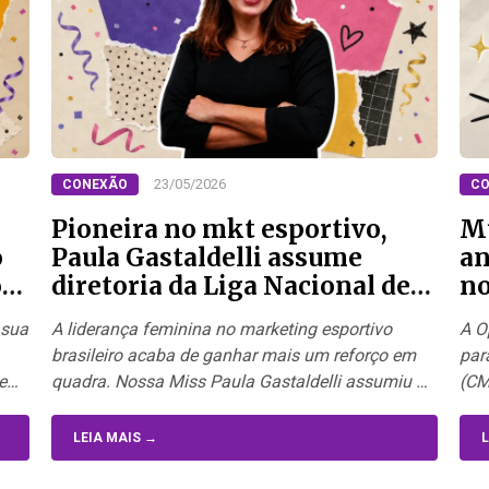
23/05/2026
CONEXÃO
CO
Pioneira no mkt esportivo,
Mu
o
Paula Gastaldelli assume
an
o
diretoria da Liga Nacional de
no
Basquete
 sua
A liderança feminina no marketing esportivo
A O
brasileiro acaba de ganhar mais um reforço em
par
se…
quadra. Nossa Miss Paula Gastaldelli assumiu a
(CM
diretoria…
LEIA MAIS →
L