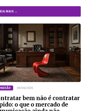
EIA MAIS →
28/04/2026
NEXÃO
ntratar bem não é contratar
pido: o que o mercado de
municação ainda não