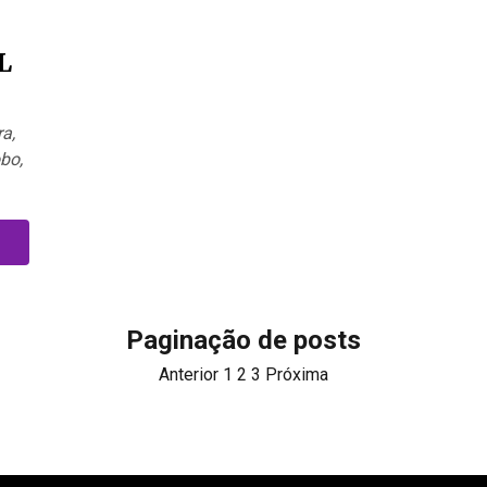
L
a,
bo,
Paginação de posts
Anterior
1
2
3
Próxima