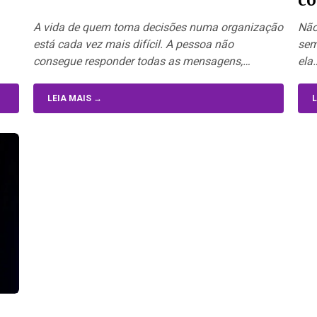
ap
A vida de quem toma decisões numa organização
Não
está cada vez mais difícil. A pessoa não
sem
consegue responder todas as mensagens,
ela
atender…
LEIA MAIS →
L